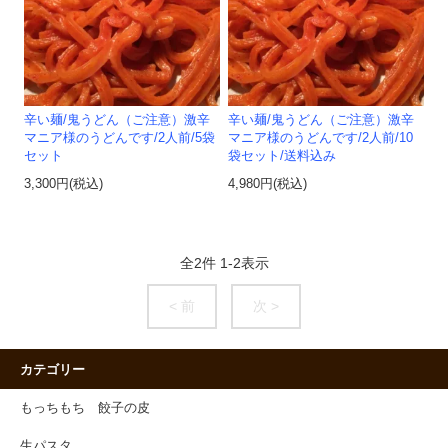
辛い麺/鬼うどん（ご注意）激辛
辛い麺/鬼うどん（ご注意）激辛
マニア様のうどんです/2人前/5袋
マニア様のうどんです/2人前/10
セット
袋セット/送料込み
3,300円(税込)
4,980円(税込)
全
2
件
1
-
2
表示
< 前
次 >
カテゴリー
もっちもち 餃子の皮
生パスタ