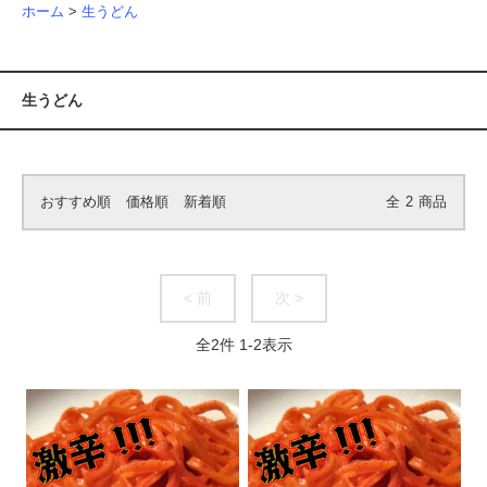
ホーム
>
生うどん
生うどん
おすすめ順
価格順
新着順
全
2
商品
< 前
次 >
全
2
件
1
-
2
表示