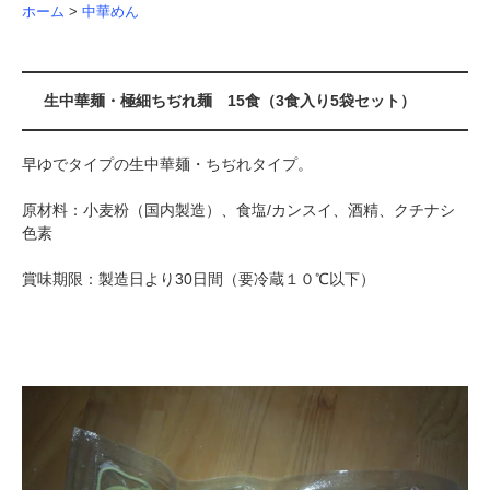
ホーム
>
中華めん
生中華麺・極細ちぢれ麺 15食（3食入り5袋セット）
早ゆでタイプの生中華麺・ちぢれタイプ。
原材料：小麦粉（国内製造）、食塩/カンスイ、酒精、クチナシ
色素
賞味期限：製造日より30日間（要冷蔵１０℃以下）