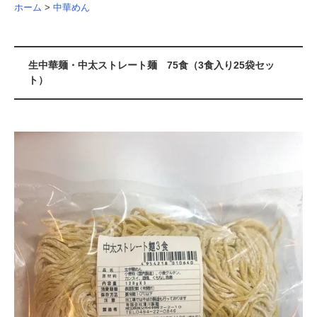
ホーム
>
中華めん
生中華麺・中太ストレート麺 75食（3食入り25袋セッ
ト）